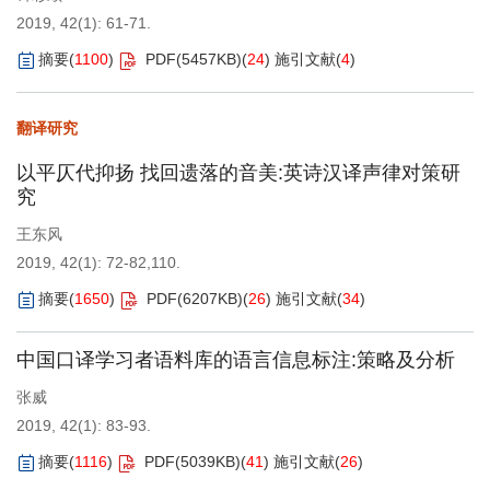
2019, 42(1): 61-71.
摘要
(
1100
)
PDF(
5457KB
)
(
24
)
施引文献
(
4
)
翻译研究
以平仄代抑扬 找回遗落的音美:英诗汉译声律对策研
究
王东风
2019, 42(1): 72-82,110.
摘要
(
1650
)
PDF(
6207KB
)
(
26
)
施引文献
(
34
)
中国口译学习者语料库的语言信息标注:策略及分析
张威
2019, 42(1): 83-93.
摘要
(
1116
)
PDF(
5039KB
)
(
41
)
施引文献
(
26
)