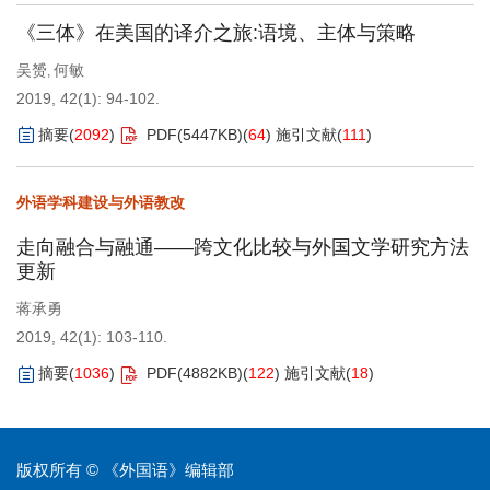
《三体》在美国的译介之旅:语境、主体与策略
吴赟
何敏
,
2019, 42(1): 94-102.
摘要
(
2092
)
PDF(
5447KB
)
(
64
)
施引文献
(
111
)
外语学科建设与外语教改
走向融合与融通——跨文化比较与外国文学研究方法
更新
蒋承勇
2019, 42(1): 103-110.
摘要
(
1036
)
PDF(
4882KB
)
(
122
)
施引文献
(
18
)
版权所有 © 《外国语》编辑部