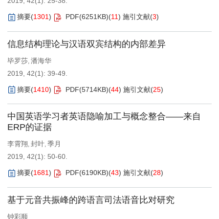
2019, 42(1): 25-38.
摘要
(
1301
)
PDF(
6251KB
)
(
11
)
施引文献
(
3
)
信息结构理论与汉语双宾结构的内部差异
毕罗莎
潘海华
,
2019, 42(1): 39-49.
摘要
(
1410
)
PDF(
5714KB
)
(
44
)
施引文献
(
25
)
中国英语学习者英语隐喻加工与概念整合——来自
ERP的证据
李霄翔
封叶
季月
,
,
2019, 42(1): 50-60.
摘要
(
1681
)
PDF(
6190KB
)
(
43
)
施引文献
(
28
)
基于元音共振峰的跨语言司法语音比对研究
钟彩顺