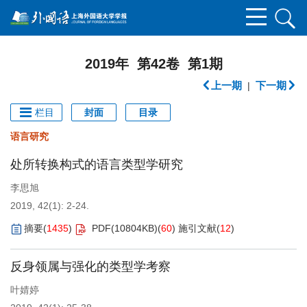
2019年 第42卷 第1期
上一期
下一期
|
栏目
封面
目录
语言研究
处所转换构式的语言类型学研究
李思旭
2019, 42(1): 2-24.
摘要
(
1435
)
PDF(
10804KB
)
(
60
)
施引文献
(
12
)
反身领属与强化的类型学考察
叶婧婷