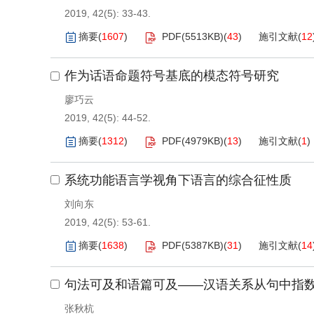
2019, 42(5): 33-43.
摘要
(
1607
)
PDF(
5513KB
)
(
43
)
施引文献
(
12
作为话语命题符号基底的模态符号研究
廖巧云
2019, 42(5): 44-52.
摘要
(
1312
)
PDF(
4979KB
)
(
13
)
施引文献
(
1
)
系统功能语言学视角下语言的综合征性质
刘向东
2019, 42(5): 53-61.
摘要
(
1638
)
PDF(
5387KB
)
(
31
)
施引文献
(
14
句法可及和语篇可及——汉语关系从句中指
张秋杭