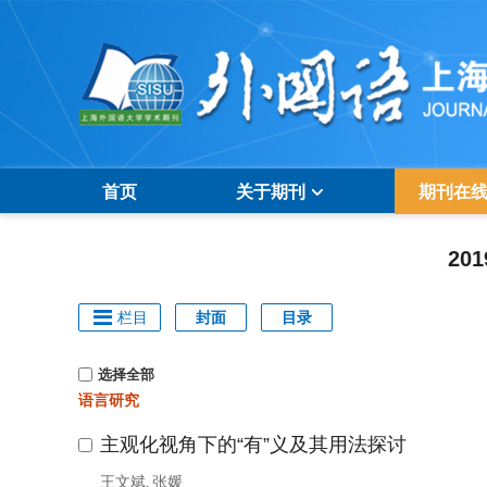
首页
关于期刊
期刊在
20
栏目
封面
目录
选择全部
语言研究
主观化视角下的“有”义及其用法探讨
王文斌
张媛
,