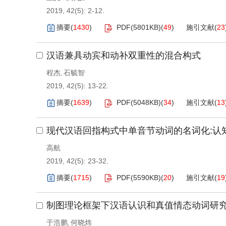
2019, 42(5): 2-12.
摘要
(
1430
)
PDF(
5801KB
)
(
49
)
施引文献
(
23
汉语兼具动宾和动补双重性的混合构式
程杰
石毓智
,
2019, 42(5): 13-22.
摘要
(
1639
)
PDF(
5048KB
)
(
34
)
施引文献
(
13
现代汉语回指构式中单音节动词的名词化:认
高航
2019, 42(5): 23-32.
摘要
(
1715
)
PDF(
5590KB
)
(
20
)
施引文献
(
19
制图理论框架下汉语认识和真值情态动词研
于浩鹏
何晓炜
,