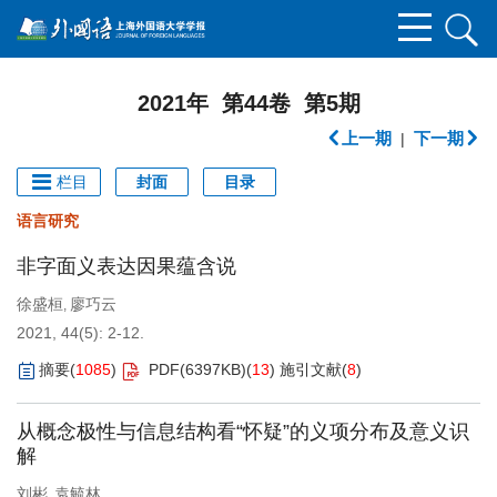
2021年 第44卷 第5期
上一期
下一期
|
栏目
封面
目录
语言研究
非字面义表达因果蕴含说
徐盛桓
廖巧云
,
2021, 44(5): 2-12.
摘要
(
1085
)
PDF(
6397KB
)
(
13
)
施引文献
(
8
)
从概念极性与信息结构看“怀疑”的义项分布及意义识
解
刘彬
袁毓林
,