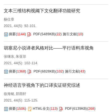
文本三维结构视阈下文化翻译功能研究
杨仕章
2021, 44(5): 92-101.
摘要
(
1144
)
PDF(
5489KB
)
(
22
)
施引文献
(
10
)
胡塞尼小说译者风格对比——平行语料库视角
张继东
朱亚菲
,
2021, 44(5): 102-114.
摘要
(
1368
)
PDF(
6828KB
)
(
102
)
施引文献
(
43
)
神经语言学视角下的口译实证研究综述
徐海铭
郑雨轩
,
2021, 44(5): 115-125.
摘要
(
1506
)
HTML全文
(
113
)
PDF(
6139KB
)
(
268
)