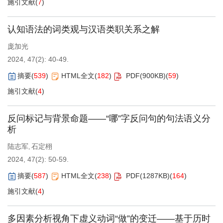
施引文献
(
7
)
认知语法的词类观与汉语类职关系之解
庞加光
2024, 47(2): 40-49.
摘要
(
539
)
HTML全文
(
182
)
PDF(
900KB
)
(
59
)
施引文献
(
4
)
反问标记与背景命题——“哪”字反问句的句法语义分
析
陆志军
石定栩
,
2024, 47(2): 50-59.
摘要
(
587
)
HTML全文
(
238
)
PDF(
1287KB
)
(
164
)
施引文献
(
4
)
多因素分析视角下虚义动词“做”的变迁——基于历时