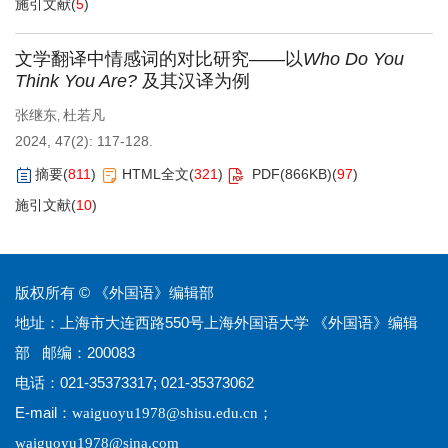
施引文献
(
5
)
文学翻译中情感词的对比研究——以
Who Do You
Think You Are?
及其汉译为例
张继东
杜若凡
,
2024, 47(2): 117-128.
摘要
(
811
)
HTML全文
(
321
)
PDF(
866KB
)
(
97
)
施引文献
(
10
)
版权所有 © 《外国语》编辑部
地址：上海市大连西路550号上海外国语大学 《外国语》编辑
部 邮编：200083
电话：021-35373317; 021-35373062
E-mail：
；
waiguoyu1978@shisu.edu.cn
waiguoyu1978@sina.com