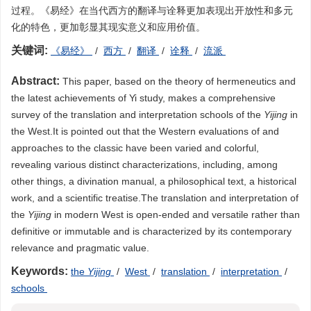
过程。《易经》在当代西方的翻译与诠释更加表现出开放性和多元
化的特色，更加彰显其现实意义和应用价值。
关键词:
《易经》
/
西方
/
翻译
/
诠释
/
流派
Abstract:
This paper, based on the theory of hermeneutics and
the latest achievements of Yi study, makes a comprehensive
survey of the translation and interpretation schools of the
Yijing
in
the West.It is pointed out that the Western evaluations of and
approaches to the classic have been varied and colorful,
revealing various distinct characterizations, including, among
other things, a divination manual, a philosophical text, a historical
work, and a scientific treatise.The translation and interpretation of
the
Yijing
in modern West is open-ended and versatile rather than
definitive or immutable and is characterized by its contemporary
relevance and pragmatic value.
Keywords:
the
Yijing
/
West
/
translation
/
interpretation
/
schools