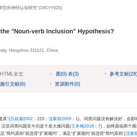
类型的神经认知研究”(
19CYY020
)
 the "Noun-verb Inclusion" Hypothesis?
rsity, Hangzhou 311121, China
HTML全文
图
(0)
表
(3)
参考文献
(28
施引文献
(6)
资源附件
(0)
具”(
吕叔湘2002
：223；
沈家煊2009
：1)。词类问题没有解决好，会影
，汉语词类问题至今仍是个老大难问题(
王冬梅2018
：7)，始终面临两个
满足“简约原则”就违背“扩展规约”，满足“扩展规约”就违背“简约原则”(
沈家煊