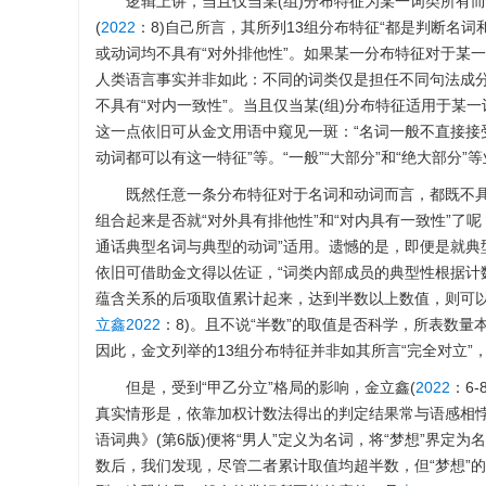
逻辑上讲，当且仅当某(组)分布特征为某一词类所有而
(
2022
：8)自己所言，其所列13组分布特征“都是判断名
或动词均不具有“对外排他性”。如果某一分布特征对于某
人类语言事实并非如此：不同的词类仅是担任不同句法成分
不具有“对内一致性”。当且仅当某(组)分布特征适用于某
这一点依旧可从金文用语中窥见一斑：“名词一般不直接接受
动词都可以有这一特征”等。“一般”“大部分”和“绝大部分
既然任意一条分布特征对于名词和动词而言，都既不具有
组合起来是否就“对外具有排他性”和“对内具有一致性”了
通话典型名词与典型的动词”适用。遗憾的是，即便是就典型
依旧可借助金文得以佐证，“词类内部成员的典型性根据
蕴含关系的后项取值累计起来，达到半数以上数值，则可以
立鑫2022
：8)。且不说“半数”的取值是否科学，所表数量
因此，金文列举的13组分布特征并非如其所言“完全对立”
但是，受到“甲乙分立”格局的影响，金立鑫(
2022
：6
真实情形是，依靠加权计数法得出的判定结果常与语感相悖。
语词典》(第6版)便将“男人”定义为名词，将“梦想”界
数后，我们发现，尽管二者累计取值均超半数，但“梦想”的加权