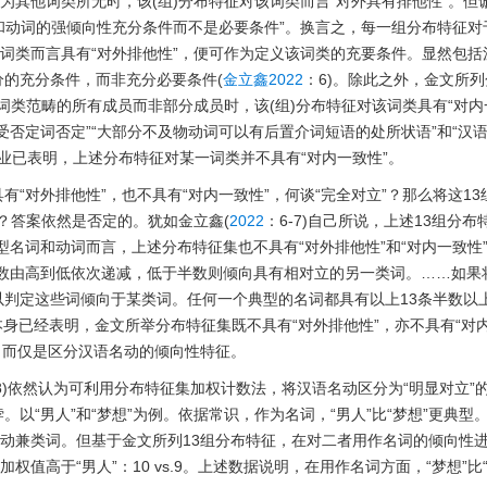
为其他词类所无时，该(组)分布特征对该词类而言“对外具有排他性”。但
词和动词的强倾向性充分条件而不是必要条件”。换言之，每一组分布特征对
一词类而言具有“对外排他性”，便可作为定义该词类的充要条件。显然包括
的充分条件，而非充分必要条件(
金立鑫2022
：6)。除此之外，金文所
一词类范畴的所有成员而非部分成员时，该(组)分布特征对该词类具有“对内
否定词否定”“大部分不及物动词可以有后置介词短语的处所状语”和“汉
”等业已表明，上述分布特征对某一词类并不具有“对内一致性”。
“对外排他性”，也不具有“对内一致性”，何谈“完全对立”？那么将这13
呢？答案依然是否定的。犹如金立鑫(
2022
：6-7)自己所说，上述13组分布
名词和动词而言，上述分布特征集也不具有“对外排他性”和“对内一致性
计数由高到低依次递减，低于半数则倾向具有相对立的另一类词。……如果
判定这些词倾向于某类词。任何一个典型的名词都具有以上13条半数以上
本身已经表明，金文所举分布特征集既不具有“对外排他性”，亦不具有“对
，而仅是区分汉语名动的倾向性特征。
-8)依然认为可利用分布特征集加权计数法，将汉语名动区分为“明显对立”
以“男人”和“梦想”为例。依据常识，作为名词，“男人”比“梦想”更典型
定为名动兼类词。但基于金文所列13组分布特征，在对二者用作名词的倾向性
值高于“男人”：10 vs.9。上述数据说明，在用作名词方面，“梦想”比