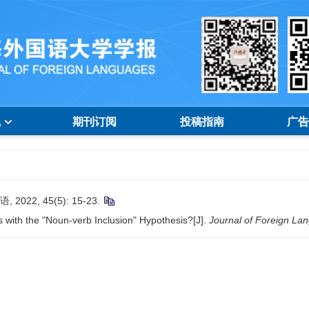
线
期刊订阅
投稿指南
广告
2, 45(5): 15-23.
with the "Noun-verb Inclusion" Hypothesis?[J].
Journal of Foreign La