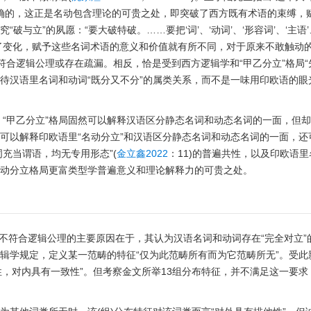
全正确的，这正是名动包含理论的可贵之处，即突破了西方既有术语的束缚，
究“破与立”的夙愿：“要大破特破。……要把‘词’、‘动词’、‘形容词’、‘主语’
了变化，赋予这些名词术语的意义和价值就有所不同，对于原来不敢触动
合逻辑公理或存在疏漏。相反，恰是受到西方逻辑学和“甲乙分立”格局“
看待汉语里名词和动词“既分又不分”的属类关系，而不是一味用印欧语的眼
“甲乙分立”格局固然可以解释汉语区分静态名词和动态名词的一面，但
可以解释印欧语里“名动分立”和汉语区分静态名词和动态名词的一面，还
充当谓语，均无专用形态”(
金立鑫2022
：11)的普遍共性，以及印欧语
名动分立格局更富类型学普遍意义和理论解释力的可贵之处。
不符合逻辑公理的主要原因在于，其认为汉语名词和动词存在“完全对立”
逻辑学规定，定义某一范畴的特征“仅为此范畴所有而为它范畴所无”。受此
性，对内具有一致性”。但考察金文所举13组分布特征，并不满足这一要求