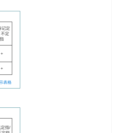
标记定
/ 不定
指
+
+
显示表格
无定指/
不定指