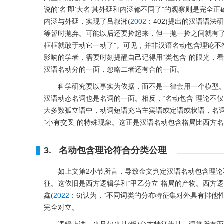
说的‘名’即‘大名’其外延和内涵都不同了”的观察则是完
内涵与外延，实现了吕叔湘(
2002
：402)提出的汉语语法研
等暂时抛弃。可能以后还要捡起来，但一抛一捡之间就有
框框就敢于动它一动了”。可见，并非汉语名动包含理论不符
影响的学者，需要时刻提醒自己记得用“类包含”的眼光，
汉语名动分的一面，忽略二者还有合的一面。
科学研究要以事实为依据，而不是一律套用一个模型。
汉语动态名词也是名词的一面。相反，“名动包含”理论不仅
大多数孤立语中，动词短语充当主宾语或定语或状语，名词
“小有交叉”的特殊现象。这正是汉语名动包含格局比西方
3. 名动包含理论符合分类公理
如上文第2小节所言，导致金文判定汉语名动包含理论
征。这依旧是西方逻辑学和“甲乙分立”格局的产物。西方
鑫(
2022
：6)认为，“不同词类的分布特征集对外具有排他
完全对立。