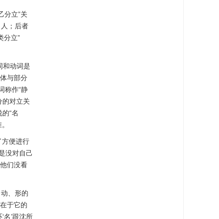
乙分立”关
男人；后者
类分立”
词和动词是
整体与部分
词称作“静
分的对立关
的“名
准。
了方便进行
一是没对自己
是他们没看
、动、形的
性在于它的
‘名’跟沈所