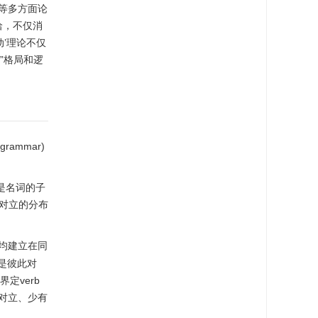
知等多方面论
洽，不仅消
动’理论不仅
”格局和逻
ammar)
是名词的子
全对立的分布
类均建立在同
能是彼此对
定verb
此对立、少有