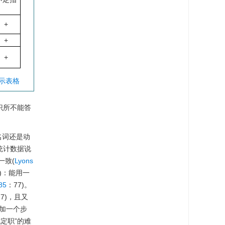
+
+
+
显示表格
常识所不能答
名词还是动
统计数据说
一致(
Lyons
y)：能用一
85
：77)。
7)，且又
增加一个步
定职”的难