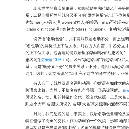
现实世界的真实情形是，如果范畴甲和范畴乙不是等同
系；二是非排斥性的既分又不分的“属类关系”或“上下位关
犹如man(人/男人)和women(女人)的关系，man不都是wom
(class distinction)和“类包含”(class inclusion
说汉语“名动包含”，并不意味汉语名动不分，而是强调
“名包动”的属类或上下位关系。对西方人而言，甲乙分立
的上下位关系。包含理论将汉语里的动词称作“动态名词”，
态名词”(
沈家煊2016
：4)。区分“动态名词”“静态名词”
系，而是“既分又不分”的属类关系：不分，是因为动态名
词”)。因此，金文所说的“13组完全对立的分布特征”，不
有人会问，既然汉语名词和动词与印欧语有如此大的
跨语言比较。当然，不换名称也有弊端，容易被误解。
金立
所说的名、动、形的特征作交代，没交代依据；二是大名去掉
到这个大环‘名’跟沈所说的‘名’即‘大名’其外延和内涵都不同
对此，我们想说的是，事实上，汉语名动包含理论从立论
特征也做了周全的交代：作为动词的一个次类，形容词的特
典型功能是充当谓语(陈述语)；名词的典型特征是做主宾语