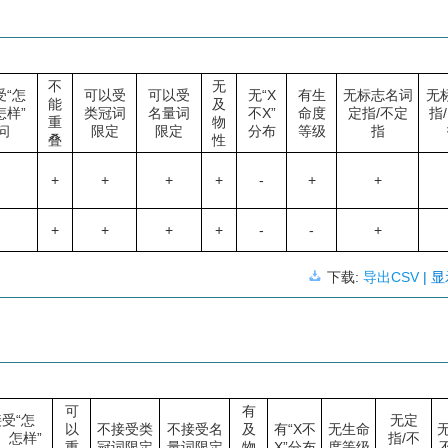
不
无
受“怎
可以受
可以受
无“X
有生
无标志名词
无
能
及
怎样”
类冠词
名量词
不X”
命度
定指/不定
指
重
物
问
限定
限定
分布
等级
指
叠
性
+
+
+
+
-
+
+
+
+
+
+
-
-
+
下载:
导出CSV
| 
可
有
受“怎
无定
以
不接受类
不接受名
及
有“X不
无生命
、怎样”
指/不
重
冠词限定
量词限定
物
X”分布
度等级