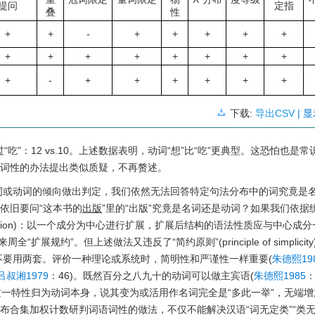
提问
定指
叠
性
+
+
-
+
+
+
+
+
+
+
+
+
+
+
+
+
+
-
+
+
+
+
+
+
下载:
导出CSV
| 
“吃”：12 vs.10。上述数据表明，动词“想”比“吃”更典型。这恐怕也是
语词性的办法提出类似质疑，不再赘述。
词或动词的倾向做出判定，我们依然无法回答特定句法分布中的词究竟是
依旧要问“这本书的
出版
”里的“出版”究竟是名词还是动词？如果我们依据
onvention)：以一个成分为中心进行扩展，扩展后结构的语法性质应与中心成分
“扩展规约”。但上述做法又违反了“简约原则”(principle of simplicit
要用两套。评价一种理论或系统时，简明性和严谨性一样重要(
朱德熙19
吕叔湘1979
：46)。既然百分之八九十的动词可以做主宾语(
朱德熙1985
：
将这一特性归为动词本身，说其变为或活用作名词完全是“多此一举”，无端
分布合集加权计数研判词语词性的做法，不仅不能解决汉语“词无定类”“类无