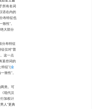
诚如金立鑫
于所有名词
汉语在内的
列分布特征也
一致性”。
语绝大部分
组分布特征
特征仅对“普
”。这一点
将某些词的
特征”(
金
内一致性”。
的两类。可
。《现代汉
进行加权计
“男人”更典