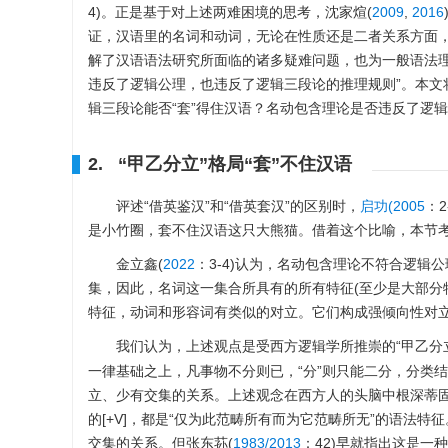
4)。正是基于对上述两难困境的思考，沈家煊(
2009
,
2016
证，汉语里的名词和动词，无论在性质还是二者关系方面
解了汉语语法研究所面临的诸多疑难问题，也为一般语法理
违反了逻辑公理，也违反了逻辑三段论的推理规则”。本文
辑三段论能否“套”得住汉语？名动包含理论是否违反了逻
2. “甲乙分立”格局“套”不住汉语
评述“借英鉴汉”和“借英套汉”的区别时，
启功(2005
：2
是小竹圈，套不住汉语这只大熊猫。借着这个比喻，本节考察
金立鑫(
2022
：3-4)认为，名动包含理论不符合逻辑
集，因此，名词这一集合所具有的所有特征(至少是大部分特
特征，动词和形容词有类似的对立。它们构成强倾向性对立
我们认为，上述观点是受西方逻辑学所推崇的“甲乙分
一律基础之上，凡事物不分则已，“分”则只能二分，分类结果务必
立、少有交集的关系。上述观念在西方人的头脑中根深蒂固，生成句法
的[+V]，都是“仅为此范畴所有而为它范畴所无”的语法
交集的关系。但张东荪(
1983/2013
：42)早就指出这是一