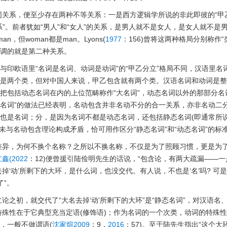
关系，便至少存在两种不等关系：一是西方逻辑学所说的非此即彼的“甲
系”。前者犹如“男人”和“女人”的关系，是男人就不是女人，是女人就不是
an，但woman都是man。Lyons(
1977
：156)曾将这两种格局分别称作“
)。名动包含强调的就是第二种关系。
与印欧语里“名词是名词、动词是动词”的“甲乙分立”格局不同，汉语里名
才是两个类，但对中国人来说，甲乙包含就有两个类。汉语名词和动词是
把包括动态名词在内的上位范畴称作“大名词”，动态名词以外的那部分名
和“大名词”的做法已经表明，名动包含并非名动不分的合一关系，亦非名动二
词也是名词；分，是因为名词不都是动态名词，还包括静态名词(即通常所说
仅未与名动包含理论构成矛盾，恰可用作区分“静态名词”和“动态名词”的标
差异，为何不换个名称？之所以不换名称，不仅是为了照顾习惯，更是为
鑫(2022
：12)便曾援引陆俭明先生的话说，“包含论，有两大疏漏——
‘动’所剩下的大环，是什么词，也没交代。有人说，不也是‘名’吗? 可
了”。
之初，就交代了“大名去掉‘动’所剩下的大环”是“静态名词”，对汉语名
殊性在于它典型充当定语(修饰语)；作为名词的一个次类，动词的特殊
，一般不做谓语(
沈家煊2009
：9，
2016
：57)。至于陆先生指出“这个大环