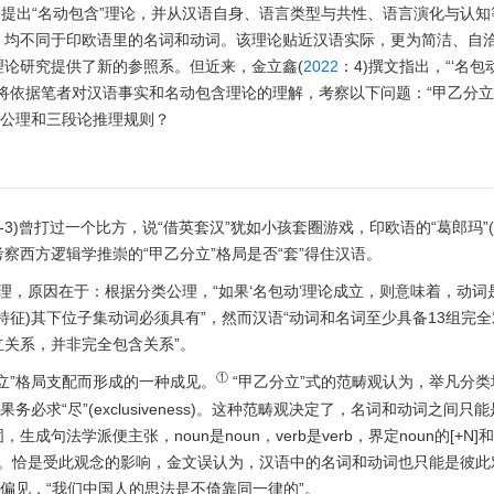
)提出“名动包含”理论，并从汉语自身、语言类型与共性、语言演化与认
，均不同于印欧语里的名词和动词。该理论贴近汉语实际，更为简洁、自
论研究提供了新的参照系。但近来，金立鑫(
2022
：4)撰文指出，“‘名包
将依据笔者对汉语事实和名动包含理论的理解，考察以下问题：“甲乙分立
辑公理和三段论推理规则？
-3)曾打过一个比方，说“借英套汉”犹如小孩套圈游戏，印欧语的“葛郎玛”(gr
西方逻辑学推崇的“甲乙分立”格局是否“套”得住汉语。
公理，原因在于：根据分类公理，“如果‘名包动’理论成立，则意味着，动词
征)其下位子集动词必须具有”，然而汉语“动词和名词至少具备13组完
关系，并非完全包含关系”。
①
立”格局支配而形成的一种成见。
“甲乙分立”式的范畴观认为，举凡分
求“尽”(exclusiveness)。这种范畴观决定了，名词和动词之间只
学派便主张，noun是noun，verb是verb，界定noun的[+N]和界
特征。恰是受此观念的影响，金文误认为，汉语中的名词和动词也只能是彼
种偏见，“我们中国人的思法是不倚靠同一律的”。