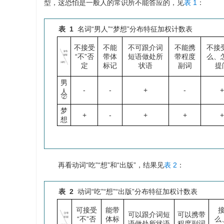
型，这恐怕是一般人的常识所不能答应的，见
表 1
：
表 1
名词“男人”“梦想”分布特征加权计数表
不接受
不能
不可跟介词
不能携
不接
“不”否
带体
短语做处所
带程度
么、
定
标记
状语
副词
提
男
-
-
+
-
+
人
②
梦
+
-
+
+
+
想
再看动词“吃”“想”和“出版”，结果见
表 2
：
表 2
动词“吃”“想”“出版”分布特征加权计数表
可接受
能带
接
可以跟介词短
可以携带
“不”否
体标
么
语做处所状语
程度副词