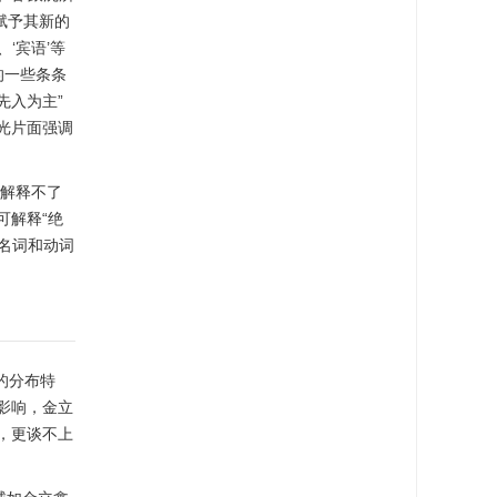
赋予其新的
、‘宾语’等
的一些条条
先入为主”
光片面强调
却解释不了
可解释“绝
里名词和动词
的分布特
影响，金立
，更谈不上