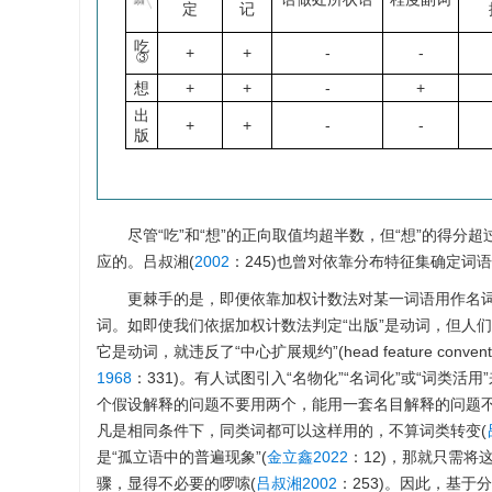
定
记
吃
+
+
-
-
③
想
+
+
-
+
出
+
+
-
-
版
尽管“吃”和“想”的正向取值均超半数，但“想”的得分超过
应的。吕叔湘(
2002
：245)也曾对依靠分布特征集确定词
更棘手的是，即便依靠加权计数法对某一词语用作名
词。如即使我们依据加权计数法判定“出版”是动词，但人们
它是动词，就违反了“中心扩展规约”(head feature c
1968
：331)。有人试图引入“名物化”“名词化”或“词类活用”来周全
个假设解释的问题不要用两个，能用一套名目解释的问题不
凡是相同条件下，同类词都可以这样用的，不算词类转变(
是“孤立语中的普遍现象”(
金立鑫2022
：12)，那就只需
骤，显得不必要的啰嗦(
吕叔湘2002
：253)。因此，基于