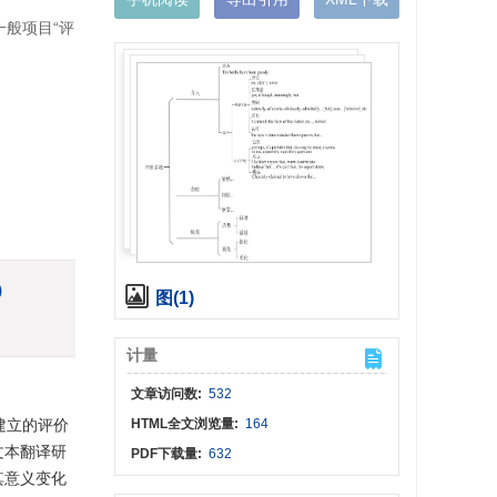
一般项目“评
)
图(1)
计量
文章访问数:
532
建立的评价
HTML全文浏览量:
164
文本翻译研
PDF下载量:
632
其意义变化