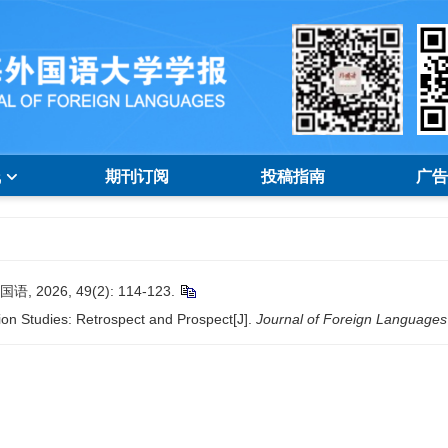
线
期刊订阅
投稿指南
广告
26, 49(2): 114-123.
n Studies: Retrospect and Prospect[J].
Journal of Foreign Languages