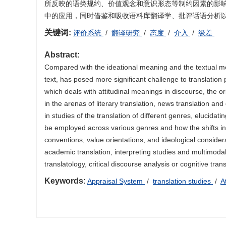
所反映的语类规约、价值观念和意识形态等制约因素的影
中的应用，同时借鉴和吸收语料库翻译学、批评话语分析
关键词:
评价系统
/
翻译研究
/
态度
/
介入
/
级差
Abstract:
Compared with the ideational meaning and the textual me
text, has posed more significant challenge to translation
which deals with attitudinal meanings in discourse, the or
in the arenas of literary translation, news translation an
in studies of the translation of different genres, eluci
be employed across various genres and how the shifts in 
conventions, value orientations, and ideological conside
academic translation, interpreting studies and multimoda
translatology, critical discourse analysis or cognitive trans
Keywords:
Appraisal System
/
translation studies
/
A