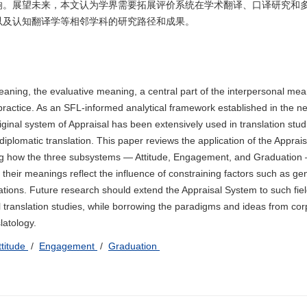
响。展望未来，本文认为学界需要拓展评价系统在学术翻译、口译研究和
以及认知翻译学等相邻学科的研究路径和成果。
aning, the evaluative meaning, a central part of the interpersonal mea
 practice. As an SFL-informed analytical framework established in the n
iginal system of Appraisal has been extensively used in translation stud
d diplomatic translation. This paper reviews the application of the Appra
dating how the three subsystems — Attitude, Engagement, and Graduation
their meanings reflect the influence of constraining factors such as ge
rations. Future research should extend the Appraisal System to such fie
l translation studies, while borrowing the paradigms and ideas from co
latology.
ttitude
/
Engagement
/
Graduation