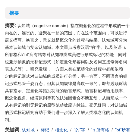
摘要
摘要:
认知域（cognitive domain）指在概念化的过程中形成的一个
内在的、连贯的、凝聚在一起的范围，而在这个范围内，可以进行
语义描写。换言之，意义就是概念化的过程与结果。认知域可分为
基本认知域与复杂认知域。本文重点考察汉语“的”字、以及英语'ｓ
所有格和\"of”所有格等对认知域类成员进行形式标记的功能，同时
也兼涉抽象的无标记形式（如定量化形容词以及名词直接修饰名词
表达式等）。研究发现，一方面人类在范畴化的过程中必须依赖一
定的标记形式对认知域的成员进行分类，另一方面，不同语言的标
记形式尽管千姿百态，但其认知规律是高度一致的，即都必须诉诸
具有指示、定量化等指别功能的语言形式。语言标记与语用频率、
概念化视角、经济原则等其他认知因素会不断互动，从而形成一个
从有标记的到无标记的原型范畴效应连续统。毫无疑问，对认知域
的形式标记研究有助于我们进一步深入了解人类概念化的认知机
制。
关键词:
认知域
/
标记
/
概念化
/
“的”字
/
'ｓ所有格
/
"of“所有