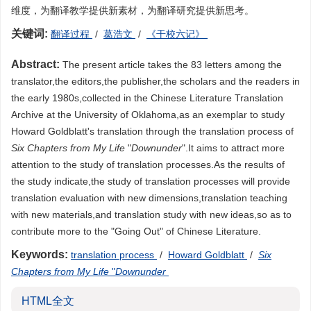
维度，为翻译教学提供新素材，为翻译研究提供新思考。
关键词:
翻译过程
/
葛浩文
/
《干校六记》
Abstract:
The present article takes the 83 letters among the
translator,the editors,the publisher,the scholars and the readers in
the early 1980s,collected in the Chinese Literature Translation
Archive at the University of Oklahoma,as an exemplar to study
Howard Goldblatt's translation through the translation process of
Six Chapters from My Life
"
Downunder
".It aims to attract more
attention to the study of translation processes.As the results of
the study indicate,the study of translation processes will provide
translation evaluation with new dimensions,translation teaching
with new materials,and translation study with new ideas,so as to
contribute more to the "Going Out" of Chinese Literature.
Keywords:
translation process
/
Howard Goldblatt
/
Six
Chapters from My Life
"
Downunder
HTML全文