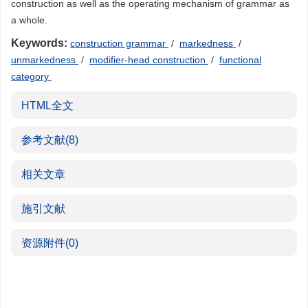
construction as well as the operating mechanism of grammar as
a whole.
Keywords:
construction grammar
/
markedness
/
unmarkedness
/
modifier-head construction
/
functional
category
HTML全文
参考文献
(8)
相关文章
施引文献
资源附件
(0)