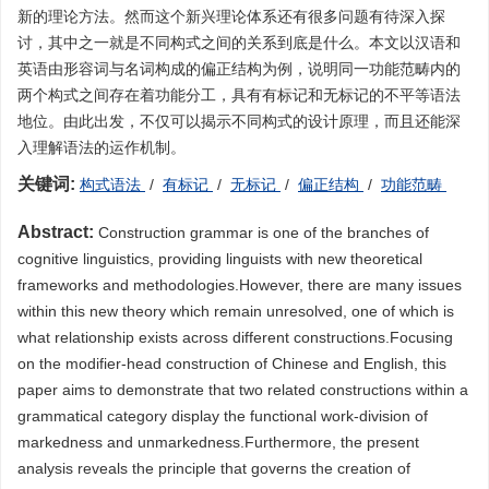
新的理论方法。然而这个新兴理论体系还有很多问题有待深入探
讨，其中之一就是不同构式之间的关系到底是什么。本文以汉语和
英语由形容词与名词构成的偏正结构为例，说明同一功能范畴内的
两个构式之间存在着功能分工，具有有标记和无标记的不平等语法
地位。由此出发，不仅可以揭示不同构式的设计原理，而且还能深
入理解语法的运作机制。
关键词:
构式语法
/
有标记
/
无标记
/
偏正结构
/
功能范畴
Abstract:
Construction grammar is one of the branches of
cognitive linguistics, providing linguists with new theoretical
frameworks and methodologies.However, there are many issues
within this new theory which remain unresolved, one of which is
what relationship exists across different constructions.Focusing
on the modifier-head construction of Chinese and English, this
paper aims to demonstrate that two related constructions within a
grammatical category display the functional work-division of
markedness and unmarkedness.Furthermore, the present
analysis reveals the principle that governs the creation of