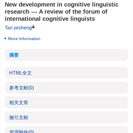
New development in cognitive linguistic
research --- A review of the forum of
international cognitive linguists
Tan yesheng
More Information
摘要
HTML全文
参考文献
(0)
相关文章
施引文献
资源附件
(0)