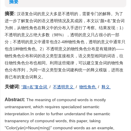
摘要
摘要:
汉语复合词的意义大多是不透明的，需要专门的解释。为了
进一步了解复合词的语义透明情况及其成因，本文以“颜+名”复合词
为例，从物性角色在释义中的分布入手进行了考察。结果发现：1）
不透明的意义占绝大多数（98%），透明的意义只占很小的一部
分；不透明的意义中通常包含2-4种物性角色，透明的意义中通常只
包含1种物性角色。2）不透明意义的物性角色分布是有规律的——
物性角色分布和词的语义类型直接相关，语义类型相同的词语，往
往物性角色分布也相同。利用这些规律，可以建立复合词的物性角
色分布序列，为同一语义类型复合词建构统一的释义模版，进而改
善已有的复合词释义。
关键词:
“颜+名”复合词
/
不透明意义
/
物性角色
/
释义
Abstract:
The meaning of compound words is mostly
untransparent, which requires specialized semantic
interpretation.In order to further understand the semantic
transparency of compound words, this paper, taking
"Color(yán)+Noun(míng)" compound words as an example,