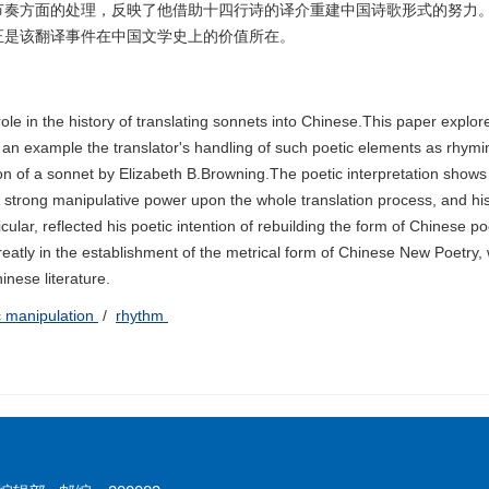
节奏方面的处理，反映了他借助十四行诗的译介重建中国诗歌形式的努力
正是该翻译事件在中国文学史上的价值所在。
le in the history of translating sonnets into Chinese.This paper explor
s an example the translator's handling of such poetic elements as rhymin
on of a sonnet by Elizabeth B.Browning.The poetic interpretation shows 
 a strong manipulative power upon the whole translation process, and hi
icular, reflected his poetic intention of rebuilding the form of Chinese 
reatly in the establishment of the metrical form of Chinese New Poetry, 
hinese literature.
c manipulation
/
rhythm