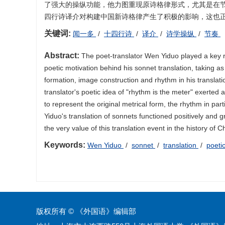
了强大的操纵功能，他力图重现原诗格律形式，尤其是在
四行诗译介对构建中国新诗格律产生了积极的影响，这也
关键词:
闻一多
/
十四行诗
/
译介
/
诗学操纵
/
节奏
Abstract:
The poet-translator Wen Yiduo played a key ro
poetic motivation behind his sonnet translation, taking a
formation, image construction and rhythm in his translati
translator's poetic idea of "rhythm is the meter" exerted
to represent the original metrical form, the rhythm in part
Yiduo's translation of sonnets functioned positively and g
the very value of this translation event in the history of C
Keywords:
Wen Yiduo
/
sonnet
/
translation
/
poeti
版权所有 © 《外国语》编辑部