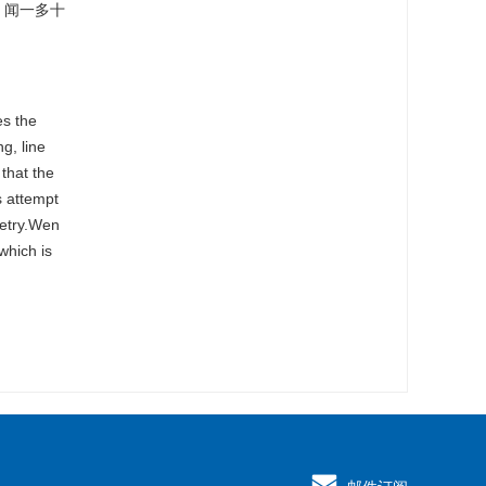
。闻一多十
es the
g, line
that the
s attempt
poetry.Wen
which is