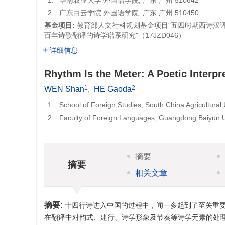
1.
华南农业大学 外国语学院, 广东 广州 510642
2.
广东白云学院 外国语学院, 广东 广州 510450
基金项目:
教育部人文社科规划基金项目"五四时期西诗汉译流
百年诗歌翻译的诗学谱系研究"（17JZD046）
详细信息
Rhythm Is the Meter: A Poetic Interpr
1
2
WEN Shan
,
HE Gaoda
1.
School of Foreign Studies, South China Agricultura
2.
Faculty of Foreign Languages, Guangdong Baiyun 
摘要
摘要
相关文章
摘要:
十四行诗进入中国的过程中，闻一多起到了至关重
在翻译中对韵式、建行、诗学形象及节奏等诗学元素的处理