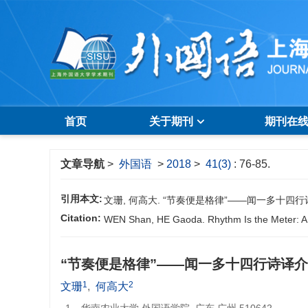
首页
关于期刊
期刊在
文章导航
>
外国语
>
2018
>
41(3)
: 76-85.
引用本文:
文珊, 何高大. “节奏便是格律”——闻一多十四行诗译介的诗
Citation:
WEN Shan, HE Gaoda. Rhythm Is the Meter: A Po
“节奏便是格律”——闻一多十四行诗译
1
2
文珊
,
何高大