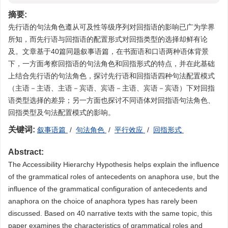
摘要:
先行语的句法角色遵从可及性等级序列对回指语的影响已广为学界
所知，而先行语与回指语的配置形式对回指类型的选择却鲜有论
及。文章基于40篇同题叙事语篇，在书面语和口语两种语体背景
下，一方面考察回指语的句法角色和回指形式的特点，并在此基础
上结合先行语的句法角色，探讨先行语和回指语四种句法配置模式
（主语－主语、主语－宾语、宾语－主语、宾语－宾语）下对回指
语类型选择的差异；另一方面也探讨不同语体对回指语句法角色、
回指类型及句法配置模式的影响。
关键词:
叙事语篇
/
句法角色
/
平行效应
/
回指形式
Abstract:
The Accessibility Hierarchy Hypothesis helps explain the influence
of the grammatical roles of antecedents on anaphora use, but the
influence of the grammatical configuration of antecedents and
anaphora on the choice of anaphora types has rarely been
discussed. Based on 40 narrative texts with the same topic, this
paper examines the characteristics of grammatical roles and