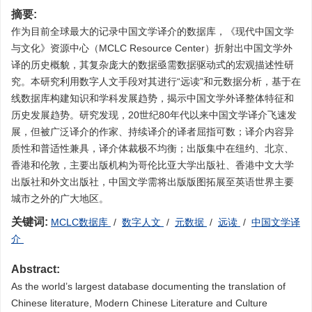
摘要:
作为目前全球最大的记录中国文学译介的数据库，《现代中国文学
与文化》资源中心（MCLC Resource Center）折射出中国文学外
译的历史概貌，其复杂庞大的数据亟需数据驱动式的宏观描述性研
究。本研究利用数字人文手段对其进行“远读”和元数据分析，基于在
线数据库构建知识和学科发展趋势，揭示中国文学外译整体特征和
历史发展趋势。研究发现，20世纪80年代以来中国文学译介飞速发
展，但被广泛译介的作家、持续译介的译者屈指可数；译介内容异
质性和普适性兼具，译介体裁极不均衡；出版集中在纽约、北京、
香港和伦敦，主要出版机构为哥伦比亚大学出版社、香港中文大学
出版社和外文出版社，中国文学需将出版版图拓展至英语世界主要
城市之外的广大地区。
关键词:
MCLC数据库
/
数字人文
/
元数据
/
远读
/
中国文学译
介
Abstract:
As the world’s largest database documenting the translation of
Chinese literature, Modern Chinese Literature and Culture