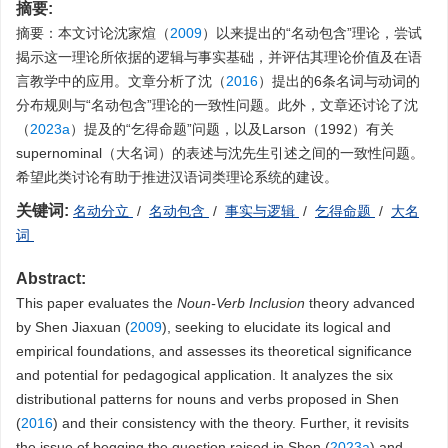
摘要:
摘要：本文讨论沈家煊（
2009
）以来提出的“名动包含”理论，尝试
揭示这一理论所依据的逻辑与事实基础，并评估其理论价值及在语
言教学中的应用。文章分析了沈（
2016
）提出的6条名词与动词的
分布规则与“名动包含”理论的一致性问题。此外，文章还讨论了沈
（
2023a
）提及的“乞得命题”问题，以及Larson（1992）有关
supernominal（大名词）的表述与沈先生引述之间的一致性问题。
希望此类讨论有助于推进汉语词类理论系统的建设。
关键词:
名动分立
/
名动包含
/
事实与逻辑
/
乞得命题
/
大名
词
Abstract:
This paper evaluates the
Noun-Verb Inclusion
theory advanced
by Shen Jiaxuan (
2009
), seeking to elucidate its logical and
empirical foundations, and assesses its theoretical significance
and potential for pedagogical application. It analyzes the six
distributional patterns for nouns and verbs proposed in Shen
(
2016
) and their consistency with the theory. Further, it revisits
the issue of begging the question raised in Shen (
2023a
) and