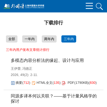
下载排行
全部
一年内
两年内
三年内
三年内用户发布文章统计排行
多模态内容分析法的缘起、设计与应用
王伊蕾
冯德正
,
2026, 49(2): 2-11.
摘要
(
712
)
HTML全文
(
135
)
PDF(
1790KB
)
(
830
)
同源多译本何以关联？——基于计量风格学的
探讨