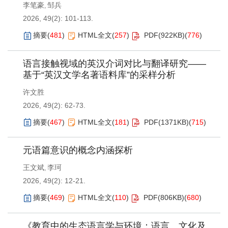
李笔豪
邹兵
,
2026, 49(2): 101-113.
摘要
(
481
)
HTML全文
(
257
)
PDF(
922KB
)
(
776
)
语言接触视域的英汉介词对比与翻译研究——
基于“英汉文学名著语料库”的采样分析
许文胜
2026, 49(2): 62-73.
摘要
(
467
)
HTML全文
(
181
)
PDF(
1371KB
)
(
715
)
元语篇意识的概念内涵探析
王文斌
李珂
,
2026, 49(2): 12-21.
摘要
(
469
)
HTML全文
(
110
)
PDF(
806KB
)
(
680
)
《教育中的生态语言学与环境：语言、文化及