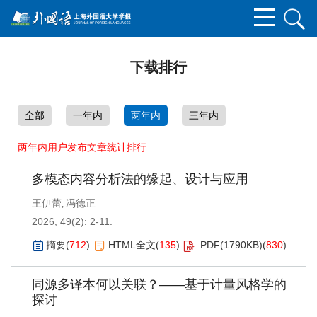
下载排行
全部
一年内
两年内
三年内
两年内用户发布文章统计排行
多模态内容分析法的缘起、设计与应用
王伊蕾
冯德正
,
2026, 49(2): 2-11.
摘要
(
712
)
HTML全文
(
135
)
PDF(
1790KB
)
(
830
)
同源多译本何以关联？——基于计量风格学的
探讨