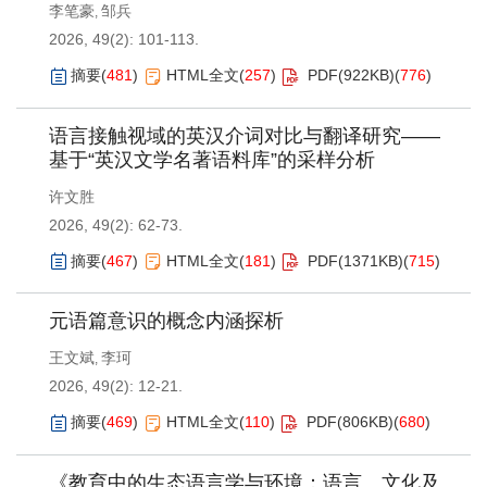
李笔豪
邹兵
,
2026, 49(2): 101-113.
摘要
(
481
)
HTML全文
(
257
)
PDF(
922KB
)
(
776
)
语言接触视域的英汉介词对比与翻译研究——
基于“英汉文学名著语料库”的采样分析
许文胜
2026, 49(2): 62-73.
摘要
(
467
)
HTML全文
(
181
)
PDF(
1371KB
)
(
715
)
元语篇意识的概念内涵探析
王文斌
李珂
,
2026, 49(2): 12-21.
摘要
(
469
)
HTML全文
(
110
)
PDF(
806KB
)
(
680
)
《教育中的生态语言学与环境：语言、文化及