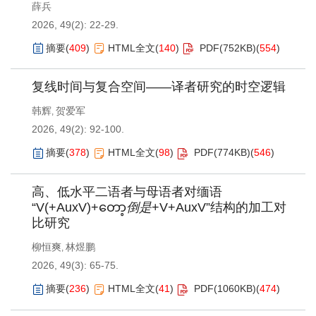
薛兵
2026, 49(2): 22-29.
摘要
(
409
)
HTML全文
(
140
)
PDF(
752KB
)
(
554
)
复线时间与复合空间——译者研究的时空逻辑
韩辉
贺爱军
,
2026, 49(2): 92-100.
摘要
(
378
)
HTML全文
(
98
)
PDF(
774KB
)
(
546
)
高、低水平二语者与母语者对缅语
“V(+AuxV)+တော့
倒是
+V+AuxV”结构的加工对
比研究
柳恒爽
林煜鹏
,
2026, 49(3): 65-75.
摘要
(
236
)
HTML全文
(
41
)
PDF(
1060KB
)
(
474
)