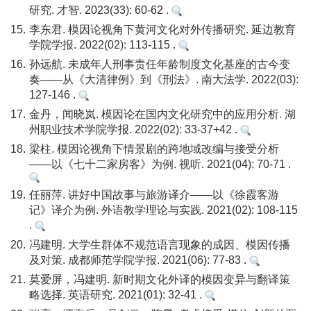
研究. 才智. 2023(33): 60-62 .
15.
李东君. 模因论视角下黄河文化对外传播研究. 延边教育
学院学报. 2022(02): 113-115 .
16.
孙远航. 未成年人刑事责任年龄制度文化基座的古今变
奏——从《大清律例》到《刑法》. 南大法学. 2022(03):
127-146 .
17.
金丹，闻晓岚. 模因论在国内文化研究中的应用分析. 湖
州职业技术学院学报. 2022(02): 33-37+42 .
18.
梁柱. 模因论视角下情景剧的跨地域改编与接受分析
——以《七十二家房客》为例. 视听. 2021(04): 70-71 .
19.
任丽萍. 讲好中国故事与旅游译介——以《徐霞客游
记》译介为例. 外语教学理论与实践. 2021(02): 108-115
.
20.
冯建明. 大学生群体不规范语言现象的成因、模因传播
及对策. 成都师范学院学报. 2021(06): 77-83 .
21.
莫爱屏，冯建明. 新时期文化外译的模因变异与翻译策
略选择. 英语研究. 2021(01): 32-41 .