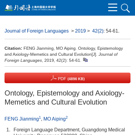
Journal of Foreign Languages
>
2019
>
42(2)
: 54-61.
Citation:
FENG Jianming, MO Aiping. Ontology, Epistemology
and Axiology-Memetics and Cultural Evolution[J].
Journal of
Foreign Languages
, 2019, 42(2): 54-61.
PDF
(4896 KB)
Ontology, Epistemology and Axiology-
Memetics and Cultural Evolution
1
2
FENG Jianming
,
MO Aiping
1.
Foreign Language Department, Guangdong Medical