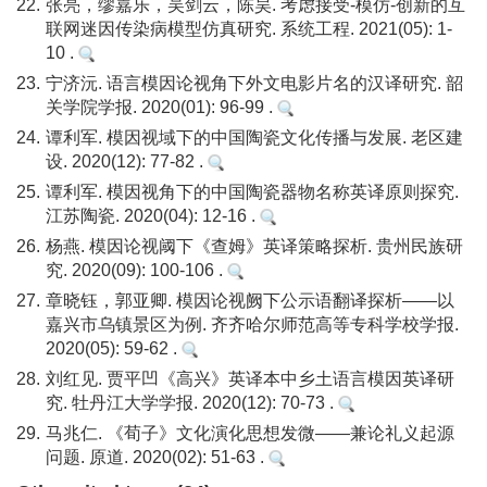
22.
张亮，缪嘉乐，吴剑云，陈昊. 考虑接受-模仿-创新的互
联网迷因传染病模型仿真研究. 系统工程. 2021(05): 1-
10 .
23.
宁济沅. 语言模因论视角下外文电影片名的汉译研究. 韶
关学院学报. 2020(01): 96-99 .
24.
谭利军. 模因视域下的中国陶瓷文化传播与发展. 老区建
设. 2020(12): 77-82 .
25.
谭利军. 模因视角下的中国陶瓷器物名称英译原则探究.
江苏陶瓷. 2020(04): 12-16 .
26.
杨燕. 模因论视阈下《查姆》英译策略探析. 贵州民族研
究. 2020(09): 100-106 .
27.
章晓钰，郭亚卿. 模因论视阙下公示语翻译探析——以
嘉兴市乌镇景区为例. 齐齐哈尔师范高等专科学校学报.
2020(05): 59-62 .
28.
刘红见. 贾平凹《高兴》英译本中乡土语言模因英译研
究. 牡丹江大学学报. 2020(12): 70-73 .
29.
马兆仁. 《荀子》文化演化思想发微——兼论礼义起源
问题. 原道. 2020(02): 51-63 .