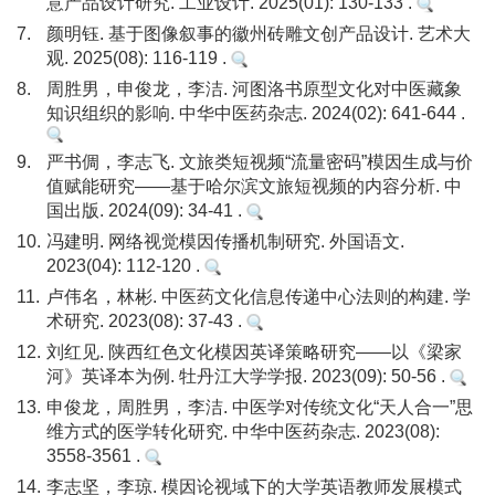
意产品设计研究. 工业设计. 2025(01): 130-133 .
7.
颜明钰. 基于图像叙事的徽州砖雕文创产品设计. 艺术大
观. 2025(08): 116-119 .
8.
周胜男，申俊龙，李洁. 河图洛书原型文化对中医藏象
知识组织的影响. 中华中医药杂志. 2024(02): 641-644 .
9.
严书倜，李志飞. 文旅类短视频“流量密码”模因生成与价
值赋能研究——基于哈尔滨文旅短视频的内容分析. 中
国出版. 2024(09): 34-41 .
10.
冯建明. 网络视觉模因传播机制研究. 外国语文.
2023(04): 112-120 .
11.
卢伟名，林彬. 中医药文化信息传递中心法则的构建. 学
术研究. 2023(08): 37-43 .
12.
刘红见. 陕西红色文化模因英译策略研究——以《梁家
河》英译本为例. 牡丹江大学学报. 2023(09): 50-56 .
13.
申俊龙，周胜男，李洁. 中医学对传统文化“天人合一”思
维方式的医学转化研究. 中华中医药杂志. 2023(08):
3558-3561 .
14.
李志坚，李琼. 模因论视域下的大学英语教师发展模式