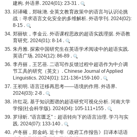
建构. 外语界. 2024(01): 23-31 .
33.
邱译曦，郑咏滟. 全英文教育政策中的语言与认识论挑
战：寻求语言文化安全的多维解析. 外语学刊. 2024(02):
8-15 .
34.
郑丽钦，李金云. 外语课程思政的超语实践理据. 外语教
育研究. 2024(01): 8-14 .
35.
朱丹雅. 探索中国研究生在英语学术阅读中的超语实践.
英语广场. 2024(12): 86-89 .
36.
李丹丽，王艺蓓. 二语写作反馈过程中超语作为中介调
节工具的研究（英文）. Chinese Journal of Applied
Linguistics. 2024(01): 121-136+159-160 .
37.
王初明. 语言迁移再思考——语境的作用. 外语界.
2024(03): 2-8 .
38.
许红花. 基于知识图谱的超语研究可视化分析. 河南大学
学报(社会科学版). 2024(04): 105-111+155 .
39.
罗琭昕. “语言匮乏”：超语转向下的语言治理. 学习与实
践. 2024(07): 133-140 .
40.
卢冬丽，郑金屿. 近十年《政府工作报告》日译本话语