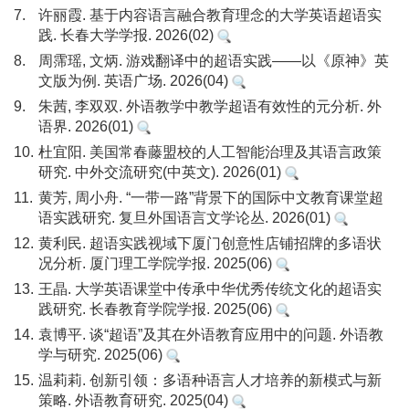
7.
许丽霞. 基于内容语言融合教育理念的大学英语超语实
践. 长春大学学报. 2026(02)
8.
周霈瑶, 文炳. 游戏翻译中的超语实践——以《原神》英
文版为例. 英语广场. 2026(04)
9.
朱茜, 李双双. 外语教学中教学超语有效性的元分析. 外
语界. 2026(01)
10.
杜宜阳. 美国常春藤盟校的人工智能治理及其语言政策
研究. 中外交流研究(中英文). 2026(01)
11.
黄芳, 周小舟. “一带一路”背景下的国际中文教育课堂超
语实践研究. 复旦外国语言文学论丛. 2026(01)
12.
黄利民. 超语实践视域下厦门创意性店铺招牌的多语状
况分析. 厦门理工学院学报. 2025(06)
13.
王晶. 大学英语课堂中传承中华优秀传统文化的超语实
践研究. 长春教育学院学报. 2025(06)
14.
袁博平. 谈“超语”及其在外语教育应用中的问题. 外语教
学与研究. 2025(06)
15.
温莉莉. 创新引领：多语种语言人才培养的新模式与新
策略. 外语教育研究. 2025(04)