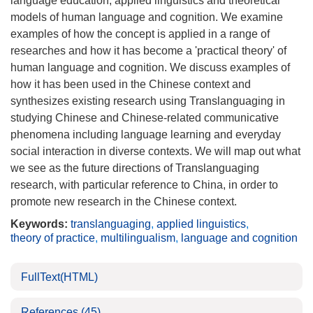
language education, applied linguistics and theoretical
models of human language and cognition. We examine
examples of how the concept is applied in a range of
researches and how it has become a 'practical theory' of
human language and cognition. We discuss examples of
how it has been used in the Chinese context and
synthesizes existing research using Translanguaging in
studying Chinese and Chinese-related communicative
phenomena including language learning and everyday
social interaction in diverse contexts. We will map out what
we see as the future directions of Translanguaging
research, with particular reference to China, in order to
promote new research in the Chinese context.
Keywords:
translanguaging
,
applied linguistics
,
theory of practice
,
multilingualism
,
language and cognition
FullText(HTML)
References
(45)