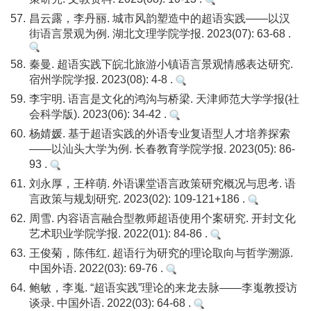
57.
昌云露，李丹丽. 城市风韵塑造中的超语实践——以汉
街语言景观为例. 湖北文理学院学报. 2023(07): 63-68 .
58.
秦曼. 超语实践下皖北旅游小镇语言景观情感表达研究.
宿州学院学报. 2023(08): 4-8 .
59.
李宇明. 语言是文化的鸿沟与桥梁. 天津师范大学学报(社
会科学版). 2023(06): 34-42 .
60.
杨婧媛. 基于超语实践的外语专业复语型人才培养探索
——以汕头大学为例. 长春教育学院学报. 2023(05): 86-
93 .
61.
刘永厚，王梓萌. 外语课堂语言政策研究概况与思考. 语
言政策与规划研究. 2023(02): 109-121+186 .
62.
周雪. 内容语言融合型教师超语使用个案研究. 开封文化
艺术职业学院学报. 2022(01): 84-86 .
63.
王俊菊，陈伟红. 超语行为研究的理论取向与哲学溯源.
中国外语. 2022(03): 69-76 .
64.
鲍敏，李嵬. “超语实践”理论的来龙去脉——李嵬教授访
谈录. 中国外语. 2022(03): 64-68 .