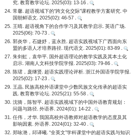
究. 教育教学论坛. 2025(03): 13-16 .
24.
常馨. 超语视域下的“跨文化交际”课程教学方案研究. 中
国朝鲜语文. 2025(02): 46-57 .
25.
王晴. 超语视角下的合作学习及其教学启示. 英语广场.
2025(06): 70-73 .
26.
郭炎华，石婕妤，蓝永胜. 超语实践视域下广西面向东
盟的多语人才培养路径. 现代语文. 2025(01): 83-89 .
27.
朱剑虹，袁华平. 国外超语理论的教学实践及其本土化
启示. 湖南人文科技学院学报. 2025(03): 79-86 .
28.
陈珺，庞继贤. 超语实践理论评析. 浙江外国语学院学报.
2025(02): 17-23 .
29.
王晶. 民族高校外语课堂中少数民族文化传承的超语实
践. 教育教学论坛. 2025(21): 55-58 .
30.
沈骑，陈智平. 超语实践视域下的中国外语教育规划：
问题与路径. 外语界. 2024(01): 14-22 .
31.
任伟，才华. 我国高校外语教师对超语教学的态度及其
影响因素. 外语界. 2024(01): 32-40 .
32.
郑咏滟，邱译曦. “全英文”学科课堂中的超语实践与知识