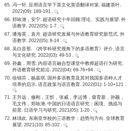
65.
冯一轩. 应用语言学下茶文化英语翻译对策. 福建茶叶.
2022(09): 189-191 .
66.
郑咏滟，安宁. 超语研究十年回顾:理论、实践与展望. 外
语教学. 2022(05): 1-7 .
67.
潘海英，袁月. 超语研究发展与外语教育研究新范式. 外
语教学. 2022(05): 8-14 .
68.
吴白音那. 《跨学科研究视角下的多语教育》评介. 语言
与文化研究. 2022(03): 49-53 .
69.
孙鑫，周雪. 内容语言融合型课堂中教师超语行为研究.
外语教育研究前沿. 2022(04): 69-76+94 .
70.
徐锦芬，杨嘉琪. 国外多语教育及其对我国多语种人才
培养的启示. 语言政策与语言教育. 2022(01): 1-10+121 .
71.
王升远，修刚，王忻，张威，李运博，毋育新，孙颖，
毛文伟，郑咏滟. 中国的日语语言研究：困境、挑战与
前景. 日语学习与研究. 2021(05): 1-20 .
72.
林瑀欢. 东南亚华校的三语教学：趋势与方向. 全球教育
展望. 2021(10): 85-102 .