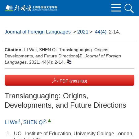
Journal of Foreign Languages
>
2021
>
44(4)
: 2-14.
Citation:
LI Wei, SHEN Qi. Translanguaging: Origins,
Developments, and Future Directions[J].
Journal of Foreign
Languages
, 2021, 44(4): 2-14.
PDF
(7993 KB)
Translanguaging: Origins,
Developments, and Future Directions
1
2
,
LI Wei
,
SHEN Qi
1.
UCL Institute of Education, University College London,