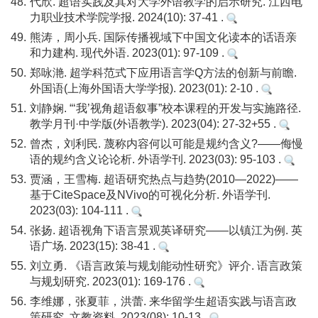
48.
代欣. 超语实践及其对大学外语教学的启示研究. 江西电
力职业技术学院学报. 2024(10): 37-41 .
49.
熊涛，周小兵. 国际传播视域下中国文化读本的话语亲
和力建构. 现代外语. 2023(01): 97-109 .
50.
郑咏滟. 超学科范式下应用语言学Q方法的创新与前瞻.
外国语(上海外国语大学学报). 2023(01): 2-10 .
51.
刘静娴. “‘我’视角超语叙事”校本课程的开发与实施路径.
教学月刊·中学版(外语教学). 2023(04): 27-32+55 .
52.
曾杰，刘利民. 蔑称内容何以可能是规约含义?——侮慢
语的规约含义论论析. 外语学刊. 2023(03): 95-103 .
53.
贾涵，王雪梅. 超语研究热点与趋势(2010—2022)——
基于CiteSpace及NVivo的可视化分析. 外语学刊.
2023(03): 104-111 .
54.
张扬. 超语视角下语言景观英译研究——以镇江为例. 英
语广场. 2023(15): 38-41 .
55.
刘立勇. 《语言政策与规划能动性研究》评介. 语言政策
与规划研究. 2023(01): 169-176 .
56.
李维娜，张夏菲，洪蕾. 来华留学生超语实践与语言政
策研究. 文教资料. 2023(08): 10-13 .