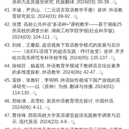
亲和力及其接受研究. 民族翻译. 2024(03): 30-38 .
41.
辛迪，尹洪山. 《二元语言双语教学手册》述评. 外语教
育研究前沿. 2024(03): 89-92 .
42.
张赟. 高校公共外语“多语种+”课程教学——基于湖南25
所高校的调查分析. 湖南工程学院学报(社会科学版).
2024(03): 104-111 .
43.
刘靖，王馨茹. 超语视角下双语教学模式的发展与启示
——《在EFL语境下的超语实践：呼吁改变》述评. 齐齐
哈尔高等师范专科学校学报. 2024(05): 135-137 .
44.
徐锦芬，杨嘉琪. 外语教育学视域下教师语言综合素养
的多维度探析. 外语教学. 2024(06): 42-47 .
45.
雷静，张雅轩，李明明. 跨语际性视域下国产游戏的英
译研究——以《原神》为例. 翻译与传播. 2024(01):
114-130 .
46.
郑咏滟，高雪松. 新质外语教育理念探讨. 中国外语.
2024(06): 4-11 .
47.
曹传锋. 西部高校大学英语课堂超语实践教学调查与启
示. 现代英语. 2024(23): 4-6 .