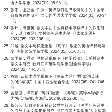
语大学学报. 2024(01): 95-98 .
23.
张汨，谢亚鑫. 许渊冲英译修订毛泽东诗词中的中国革
命形象建构研究. 西安外国语大学学报. 2024(01): 90-94
.
24.
张炜，田俊英. 副文本在中医典籍丰厚翻译中的作用研
究：以《难经》文树德英译本为例. 亚太传统医药.
2024(05): 202-206 .
25.
武越. 副文本与样态重塑:《荀子》乐思的英语译释与嬗
变. 湖州师范学院学报. 2024(05): 61-68 .
26.
武雨晴，乔治. 厚翻译视角下《孙子兵法》安乐哲译本
副文本研究. 牡丹江师范学院学报(社会科学版).
2024(02): 44-53 .
27.
谷峰. 认知术语学视角下《黄帝内经》“厥”族词英译
的“名”与“实”. 中国中西医结合杂志. 2024(06): 741-746 .
28.
曾繁健，谭庄颖. “粤味”融变：《粤讴》英译本译者行
为“务实”探究. 粤海风. 2024(02): 22-30 .
29.
贺莎莎. 从政治化阐释到普世性解读：《酒国》英译中
的海外中国文学形象研究. 浙江海洋大学学报(人文科学