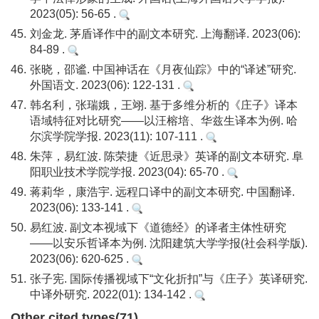
2023(05): 56-65 .
45.
刘金龙. 茅盾译作中的副文本研究. 上海翻译. 2023(06):
84-89 .
46.
张晓，邵谧. 中国神话在《月夜仙踪》中的“译述”研究.
外国语文. 2023(06): 122-131 .
47.
韩名利，张瑞娥，王翊. 基于多维分析的《庄子》译本
语域特征对比研究——以汪榕培、华兹生译本为例. 哈
尔滨学院学报. 2023(11): 107-111 .
48.
朱萍，易红波. 陈荣捷《近思录》英译的副文本研究. 阜
阳职业技术学院学报. 2023(04): 65-70 .
49.
蒋莉华，康浩宇. 远程口译中的副文本研究. 中国翻译.
2023(06): 133-141 .
50.
易红波. 副文本视域下《道德经》的译者主体性研究
——以安乐哲译本为例. 沈阳建筑大学学报(社会科学版).
2023(06): 620-625 .
51.
张子宪. 国际传播视域下“文化折扣”与《庄子》英译研究.
中译外研究. 2022(01): 134-142 .
Other cited types(71)