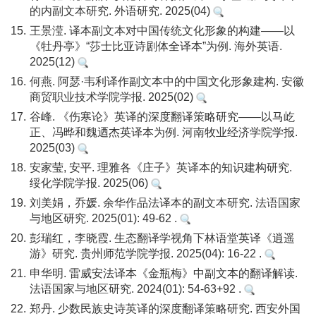
的内副文本研究. 外语研究. 2025(04)
15.
王景滢. 译本副文本对中国传统文化形象的构建——以
《牡丹亭》“莎士比亚诗剧体全译本”为例. 海外英语.
2025(12)
16.
何燕. 阿瑟·韦利译作副文本中的中国文化形象建构. 安徽
商贸职业技术学院学报. 2025(02)
17.
谷峰. 《伤寒论》英译的深度翻译策略研究——以马屹
正、冯晔和魏迺杰英译本为例. 河南牧业经济学院学报.
2025(03)
18.
安家莹, 安平. 理雅各《庄子》英译本的知识建构研究.
绥化学院学报. 2025(06)
19.
刘美娟，乔媛. 余华作品法译本的副文本研究. 法语国家
与地区研究. 2025(01): 49-62 .
20.
彭瑞红，李晓霞. 生态翻译学视角下林语堂英译《逍遥
游》研究. 贵州师范学院学报. 2025(04): 16-22 .
21.
申华明. 雷威安法译本《金瓶梅》中副文本的翻译解读.
法语国家与地区研究. 2024(01): 54-63+92 .
22.
郑丹. 少数民族史诗英译的深度翻译策略研究. 西安外国