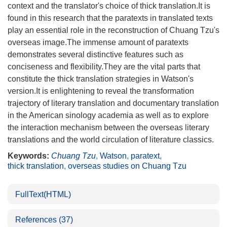
context and the translator's choice of thick translation.It is
found in this research that the paratexts in translated texts
play an essential role in the reconstruction of Chuang Tzu's
overseas image.The immense amount of paratexts
demonstrates several distinctive features such as
conciseness and flexibility.They are the vital parts that
constitute the thick translation strategies in Watson's
version.It is enlightening to reveal the transformation
trajectory of literary translation and documentary translation
in the American sinology academia as well as to explore
the interaction mechanism between the overseas literary
translations and the world circulation of literature classics.
Keywords:
Chuang Tzu
,
Watson
,
paratext
,
thick translation
,
overseas studies on Chuang Tzu
FullText(HTML)
References
(37)