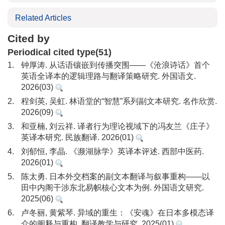
Related Articles
Cited by
Periodical cited type(51)
1.
钟厚涛. 从话语镶嵌到传播突围——《沧浪诗话》首个
英语全译本的逻辑理路与翻译策略研究. 外国语文.
2026(03)
2.
程剑英, 吴虹. 林语堂的“智慧”系列副文本研究. 名作欣赏.
2026(09)
3.
和亚楠, 刘云祥. 译者行为理论视域下的冯友兰《庄子》
英译本研究. 民族翻译. 2026(01)
4.
刘郁恒, 李晶. 《濒湖脉学》英译本评述. 西部中医药.
2026(01)
5.
陈太勇. 日本外交档案的副文本翻译与叙事重构——以
田中内阁干涉东北易帜核心文本为例. 外国语文研究.
2025(06)
6.
卢冬丽, 黄紫琴. 异域的重生：《安魂》在日本多模态译
介的阐释与重构. 翻译教学与研究. 2025(01)