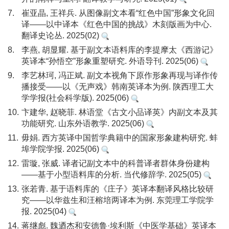
7.
崔亚晶, 王祥兵. 从图像副文本看“红色中国”形象文化回
译——以中译本《红色中国的挑战》木刻版画为中心.
翻译史论丛. 2025(02)
8.
李燕, 胡显耀. 基于副文本语料库的李提摩太《西游记》
英译本“孙悟空”形象重塑研究. 外语导刊. 2025(06)
9.
李艺林珂, 冯正斌. 副文本视角下原作形象再现与译作传
播接受——以《无声戏》韩南英译本为例. 陕西理工大
学学报(社会科学版). 2025(06)
10.
卞建华, 赵晓菲. 林语堂《古文小品译英》内副文本及其
功能研究. 山东外语教学. 2025(06)
11.
毋娟. 西方英译中国哲学典籍中的国家形象建构研究. 蚌
埠学院学报. 2025(06)
12.
雷璇, 张威. 译者记副文本中的科普译者群体身份建构
——基于小型语料库的分析. 当代修辞学. 2025(05)
13.
张若青. 基于语料库的《庄子》英译本翻译风格比较研
究——以华兹生和汪榕培两译本为例. 东莞理工学院学
报. 2025(04)
14.
蒋继彪. 魏迺杰和安德鲁·埃利斯《中医学基础》英译本