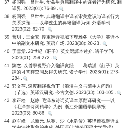
37.
杨国强，吕世生. 华兹生典籍翻译中的译者行为研究. 翻
译界. 2023(01): 76-89 .
38.
杨国强，吕世生. 典籍翻译中译者审美意识与译者行为
关系探颐——以华兹生的典籍翻译为例. 外语学刊.
2023(02): 62-70 .
39.
曹玥，王金安. 厚重翻译视域下理雅各《大学》英译本
中的副文本研究. 英语广场. 2023(08): 20-23 .
40.
于雪棠. 20世紀《莊子》英文選譯本述介. 诸子学刊.
2023(01): 259-272 .
41.
劉杰. 以哲學視野介入翻譯實踐——葛瑞漢《莊子》英
譯的可闡釋空間及得失研究. 诸子学刊. 2023(01): 273-
284 .
42.
郭文萍. 深度翻译视角下《浪漫主义与陌生人问题》
（节选）英译汉研究. 今古文创. 2023(33): 103-105 .
43.
李正栓，赵静. 毛泽东诗词英译本厚翻译研究——以
《毛泽东诗词精华》为例. 浙江外国语学院学报.
2023(03): 80-86 .
44.
赵军峰，龙新元. 从赛、沙《水浒传》英译透视翻译文
学中法律形象的生成. 外国语(上海外国语大学学报).