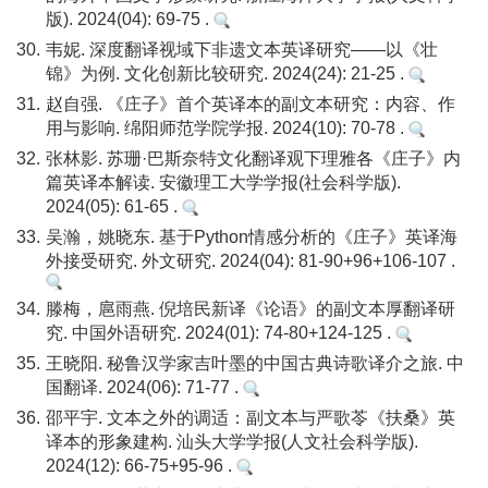
版). 2024(04): 69-75 .
30.
韦妮. 深度翻译视域下非遗文本英译研究——以《壮
锦》为例. 文化创新比较研究. 2024(24): 21-25 .
31.
赵自强. 《庄子》首个英译本的副文本研究：内容、作
用与影响. 绵阳师范学院学报. 2024(10): 70-78 .
32.
张林影. 苏珊·巴斯奈特文化翻译观下理雅各《庄子》内
篇英译本解读. 安徽理工大学学报(社会科学版).
2024(05): 61-65 .
33.
吴瀚，姚晓东. 基于Python情感分析的《庄子》英译海
外接受研究. 外文研究. 2024(04): 81-90+96+106-107 .
34.
滕梅，扈雨燕. 倪培民新译《论语》的副文本厚翻译研
究. 中国外语研究. 2024(01): 74-80+124-125 .
35.
王晓阳. 秘鲁汉学家吉叶墨的中国古典诗歌译介之旅. 中
国翻译. 2024(06): 71-77 .
36.
邵平宇. 文本之外的调适：副文本与严歌苓《扶桑》英
译本的形象建构. 汕头大学学报(人文社会科学版).
2024(12): 66-75+95-96 .