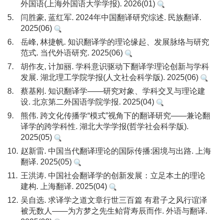
外国语(上海外国语大学学报). 2026(01)
5.
闫胜豪, 蓝红军. 2024年中国翻译研究综述. 民族翻译.
2025(06)
6.
岳峰, 林捷帆. 知识翻译学的理论缘起、发展脉络与研究
范式. 当代外语研究. 2025(06)
7.
胡作友, 计加丽. 学科意识驱动下翻译学理论创新与学科
发展. 湖北理工学院学报(人文社会科学版). 2025(06)
8.
蔡基刚. 知识翻译学——研究对象、学科交叉与理论建
设. 北京第二外国语学院学报. 2025(04)
9.
熊伟. 跨文化传播学“模式”视角下的翻译研究——兼论翻
译学的跨学科性. 湖北大学学报(哲学社会科学版).
2025(05)
10.
赵新雷. 中国当代翻译理论的国际传播:困境与出路. 上海
翻译. 2025(05)
11.
王洪涛. 中国社会翻译学的创新发展：立足本土的理论
建构. 上海翻译. 2025(04)
12.
吴自选. 求译学之道文章行世三百篇 有君子之风行谊泽
被无数人——为方梦之先生鲐背寿辰而作. 外语与翻译.