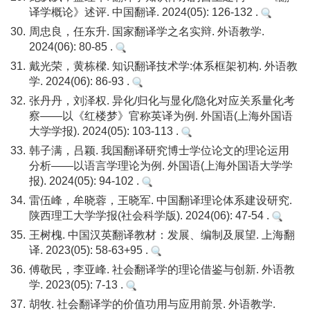
译学概论》述评. 中国翻译. 2024(05): 126-132 .
30.
周忠良，任东升. 国家翻译学之名实辩. 外语教学.
2024(06): 80-85 .
31.
戴光荣，黄栋樑. 知识翻译技术学:体系框架初构. 外语教
学. 2024(06): 86-93 .
32.
张丹丹，刘泽权. 异化/归化与显化/隐化对应关系量化考
察——以《红楼梦》官称英译为例. 外国语(上海外国语
大学学报). 2024(05): 103-113 .
33.
韩子满，吕颖. 我国翻译研究博士学位论文的理论运用
分析——以语言学理论为例. 外国语(上海外国语大学学
报). 2024(05): 94-102 .
34.
雷伍峰，牟晓蓉，王晓军. 中国翻译理论体系建设研究.
陕西理工大学学报(社会科学版). 2024(06): 47-54 .
35.
王树槐. 中国汉英翻译教材：发展、编制及展望. 上海翻
译. 2023(05): 58-63+95 .
36.
傅敬民，李亚峰. 社会翻译学的理论借鉴与创新. 外语教
学. 2023(05): 7-13 .
37.
胡牧. 社会翻译学的价值功用与应用前景. 外语教学.