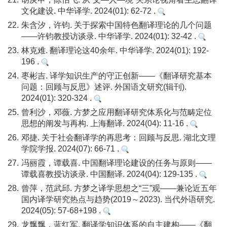
文化建设. 中华译学. 2024(01): 62-72 .
22.
朱含汐，许钧. 关于探索中国特色翻译理论的几个问题
——许钧教授访谈录. 中华译学. 2024(01): 32-42 .
23.
林克难. 翻译理论这40余年. 中华译学. 2024(01): 192-
196 .
24.
枣彬吉. 译学知识生产的守正创新——《翻译研究基本
问题：回顾与反思》述评. 外国语文研究(辑刊).
2024(01): 320-324 .
25.
曾利沙，邓薇. 方梦之应用翻译研究体系化与范畴定位
思想的阐发与再构. 上海翻译. 2024(04): 11-16 .
26.
邓捷. 关于社会翻译学的再思考：回顾与反思. 湖北文理
学院学报. 2024(07): 66-71 .
27.
冯丽霞，谭载喜. 中国翻译理论建设的任务与原则——
谭载喜教授访谈录. 中国翻译. 2024(04): 129-135 .
28.
曾萍，范武邱. 方梦之译学思想之“三”观——兼论近五年
国内译学研究热点与趋势(2019～2023). 当代外语研究.
2024(05): 57-68+198 .
29.
龙飘飘，蓝红军. 翻译学知识体系的自主建构——《翻