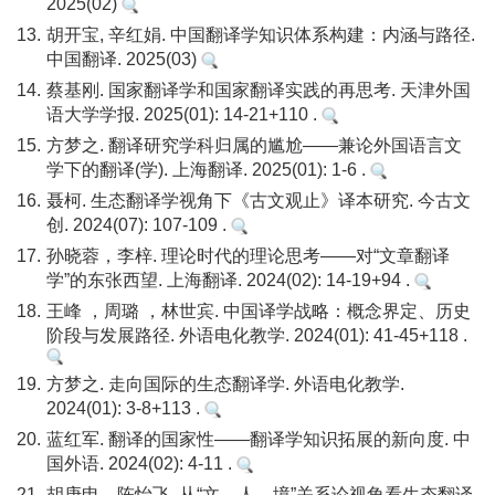
2025(02)
13.
胡开宝, 辛红娟. 中国翻译学知识体系构建：内涵与路径.
中国翻译. 2025(03)
14.
蔡基刚. 国家翻译学和国家翻译实践的再思考. 天津外国
语大学学报. 2025(01): 14-21+110 .
15.
方梦之. 翻译研究学科归属的尴尬——兼论外国语言文
学下的翻译(学). 上海翻译. 2025(01): 1-6 .
16.
聂柯. 生态翻译学视角下《古文观止》译本研究. 今古文
创. 2024(07): 107-109 .
17.
孙晓蓉，李梓. 理论时代的理论思考——对“文章翻译
学”的东张西望. 上海翻译. 2024(02): 14-19+94 .
18.
王峰 ，周璐 ，林世宾. 中国译学战略：概念界定、历史
阶段与发展路径. 外语电化教学. 2024(01): 41-45+118 .
19.
方梦之. 走向国际的生态翻译学. 外语电化教学.
2024(01): 3-8+113 .
20.
蓝红军. 翻译的国家性——翻译学知识拓展的新向度. 中
国外语. 2024(02): 4-11 .
21.
胡庚申，陈怡飞. 从“文—人—境”关系论视角看生态翻译