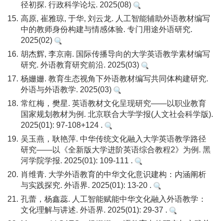
径初探. 行政科学论坛. 2025(08)
15.
高原, 崔雅琼, 于华, 刘云龙. 人工智能辅助外语教材编写
中的教师身份构建与情感体验. 专门用途外语研究.
2025(02)
16.
胡杰辉, 李京南. 国际传播导向的大学英语教学素材编写
研究. 外语教育研究前沿. 2025(03)
17.
杨姗姗. 教育生态视角下外语教材编写共同体构建研究.
外语与外语教学. 2025(03)
18.
常红梅，樊星. 英语教材文化呈现研究——以职业教育
国家规划教材为例. 北京联合大学学报(人文社会科学版).
2025(01): 97-108+124 .
19.
吴玉燕，耿艳萍. 中华传统文化融入大学英语教学路径
研究——以《全新版大学进阶英语综合教程2》为例. 黑
河学院学报. 2025(01): 109-111 .
20.
肖维青. 大学外语教育的中华文化意识建构：内涵阐析
与实践探究. 外语界. 2025(01): 13-20 .
21.
孔蕾，杨鑫蕊. 人工智能赋能中华文化融入外语教学：
文化理解与讲述. 外语界. 2025(01): 29-37 .