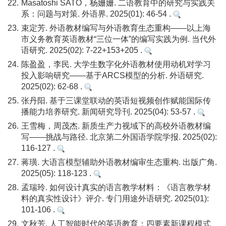
22.
Masatoshi SATO，杨姗姗. 二语教育中的研究与实践关
系：问题与对策. 外语界. 2025(01): 46-54 .
23.
束定芳. 外语教材编写与外语教育生态重构——以上海
市义务教育英语教材“三位一体”的编写实践为例. 当代外
语研究. 2025(02): 7-22+153+205 .
24.
陈盈盈，李民. 大学生数字化外语教材使用动机对学习
投入影响研究——基于ARCS模型的分析. 外语研究.
2025(02): 62-68 .
25.
张丹阳. 基于三课堂联动的英语短视频创作赋能国际传
播能力培养研究. 新闻研究导刊. 2025(04): 53-57 .
26.
王雪梅，周茂杰. 新质生产力视域下的高校外语教材编
写——挑战与路径. 北京第二外国语学院学报. 2025(02):
116-127 .
27.
蒋璜. 大语言模型辅助外语教材编审生态重构. 出版广角.
2025(05): 118-123 .
28.
孟瑞玲. 如何设计真实的语言教学材料：《语言教学材
料的真实性设计》评介. 专门用途外语研究. 2025(01):
101-106 .
29.
文秋芳. 人工智能时代的英语教育：四要素新课程模式