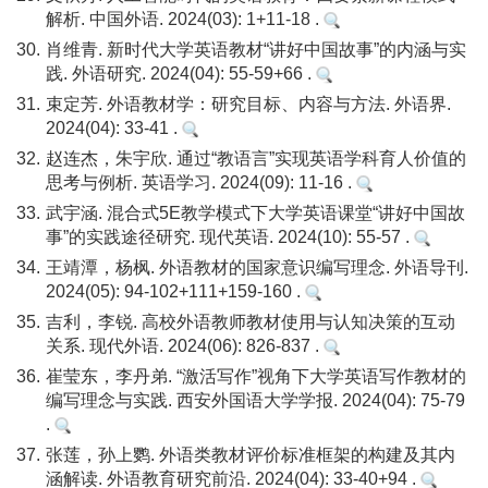
解析. 中国外语. 2024(03): 1+11-18 .
30.
肖维青. 新时代大学英语教材“讲好中国故事”的内涵与实
践. 外语研究. 2024(04): 55-59+66 .
31.
束定芳. 外语教材学：研究目标、内容与方法. 外语界.
2024(04): 33-41 .
32.
赵连杰，朱宇欣. 通过“教语言”实现英语学科育人价值的
思考与例析. 英语学习. 2024(09): 11-16 .
33.
武宇涵. 混合式5E教学模式下大学英语课堂“讲好中国故
事”的实践途径研究. 现代英语. 2024(10): 55-57 .
34.
王靖潭，杨枫. 外语教材的国家意识编写理念. 外语导刊.
2024(05): 94-102+111+159-160 .
35.
吉利，李锐. 高校外语教师教材使用与认知决策的互动
关系. 现代外语. 2024(06): 826-837 .
36.
崔莹东，李丹弟. “激活写作”视角下大学英语写作教材的
编写理念与实践. 西安外国语大学学报. 2024(04): 75-79
.
37.
张莲，孙上鹦. 外语类教材评价标准框架的构建及其内
涵解读. 外语教育研究前沿. 2024(04): 33-40+94 .